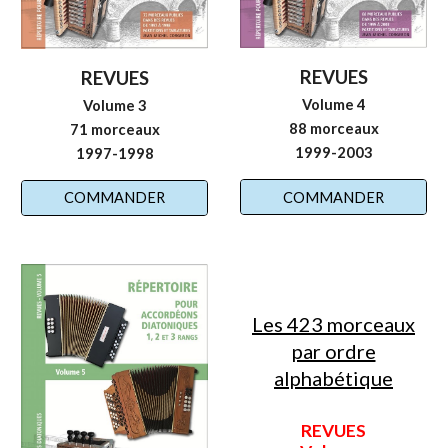
REVUES
REVUES
Volume
4
Volume
3
8
8
morceaux
71
morceaux
19
99
-
2003
19
97
-199
8
COMMANDER
COMMANDER
Les 423 morceaux
par ordre
alphabétique
REVUES