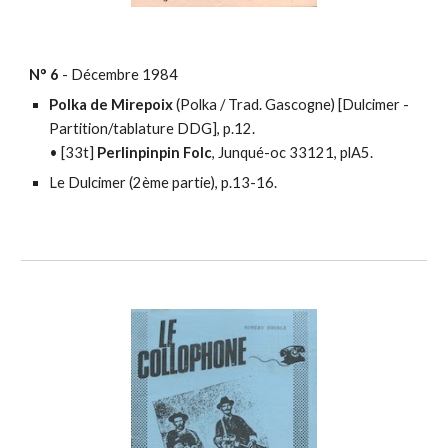
N° 6
-
Dé
cembre
1984
Polka de Mirepoix
(Polka / Trad. Gascogne) [Dulcimer -
Partition/tablature DDG], p.12.
• [33t]
Perlinpinpin Folc
, Junqué-oc 33121, plA5.
Le Dulcimer (2ème partie), p.13-16.