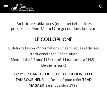
Skip to main content
Skip to navigation
Partitions/t
ablatures (dulcimer) et articles
publiés par Jean-Michel Corgeron dans la revue
LE COLLOPHONE
Bulletin de liaison, d'information sur les musiques et danses
traditionnelles en Rhône-Alpes
Mensuel
du n° 1 (
mai
1984) au n°
11
(
septembre
1985 -
Dernier n° paru)
Les revues
ANCHE LIBRE
,
LE COLLOPHONE
et
LE
TAMBOURINEUR
ont fusionné pour créer
TRAD
MAGAZINE
en novembre 1988.