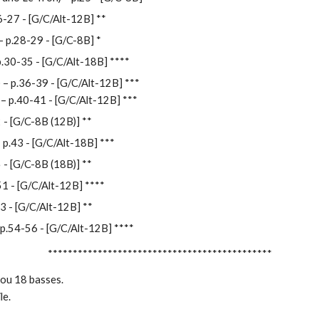
26-27
- [G/C/Alt-12B]
**
– p.28-29
- [G/C-8B]
*
 p.30-35
- [G/C/Alt-18B]
****
) – p.36-39
- [G/C/Alt-12B]
***
 – p.40-41
- [G/C/Alt-12B]
***
2
- [G/C-8B (12B)]
**
– p.43
- [G/C/Alt-18B]
***
5
- [G/C-8B (18B)]
**
51
- [G/C/Alt-12B]
****
53
- [G/C/Alt-12B]
**
 p.54-56 - [G/C/Alt-12B]
****
*********************************************
2 ou 18 basses.
le.