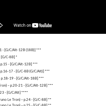
11
- [G/C/Alt-12B (18B)] ***
 [G/C-8B] *
 p.15
- [G/C/Alt-12B] ***
– p.16-17
- [G/C-8B (G/C/Alt)] ***
– p.18-19
- [G/C/Alt-18B]
***
Tron) – p.20-21
- [G/C/Alt-12B]
***
-23
- [G/C/Alt]
****
runo Le Tron) – p.24
- [G/C-8B]
**
runo Le Tron) – p.25
- [G/C-8B]
**