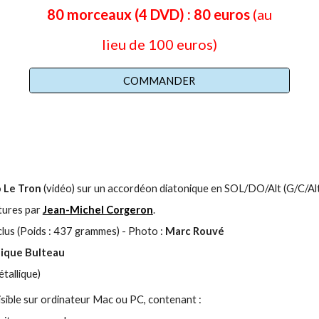
80 morceaux (4 DVD) : 80 euros
(au
lieu de 100 euros)
COMMANDER
 Le Tron
(vidéo) sur un accordéon diatonique en SOL/DO/Alt (G/C/Alt
atures par
Jean-Michel Corgeron
.
clus
(Poids :
437
grammes)
- Photo :
Marc Rouvé
ique Bulteau
étallique)
 lisible sur ordinateur Mac ou PC, contenant :