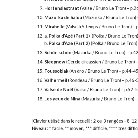
Hortensiastraat
(Valse / Bruno Le Tron) – p.
Mazurka de Salou
(Mazurka / Bruno Le Tron) 
Mirabelle
(Valse à 5 temps / Bruno Le Tron) –
a.
Polka d’Azé (Part 1)
(Polka / Bruno Le Tron
b.
Polka d’Azé (Part 2)
(Polka / Bruno Le Tron)
Schön schön
(Mazurka / Bruno Le Tron) – p.4
Sleepnow
(Cercle circassien / Bruno Le Tron) 
Toussoblak
(An dro / Bruno Le Tron) – p.44-4
Valhermeil
(Rondeau / Bruno Le Tron) – p.46-
Valse de Noël
(Valse / Bruno Le Tron) – p.52-
Les yeux de Nina
(Mazurka / Bruno Le Tron) -
[Clavier utilisé dans le recueil] : 2 ou 3 rangées - 8, 1
Niveau : * facile, ** moyen, *** difficile, **** très diffici