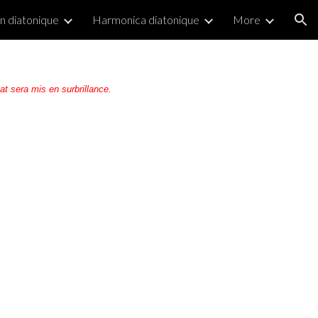
 diatonique
Harmonica diatonique
More
ion
 sera mis en surbrillance.