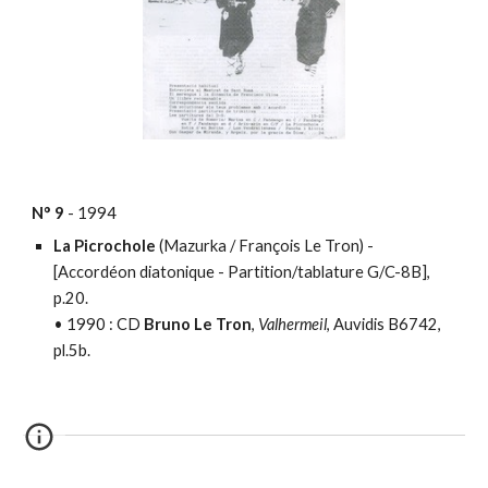
N°
9
-
19
94
La Picrochole
(Mazurka / François Le Tron) -
[
Accordéon diatonique - Partition/tablature
G/C-8B],
p.20.
•
1990 :
CD
Bruno Le Tron
,
Valhermeil
, Auvidis B6742,
pl.5b.