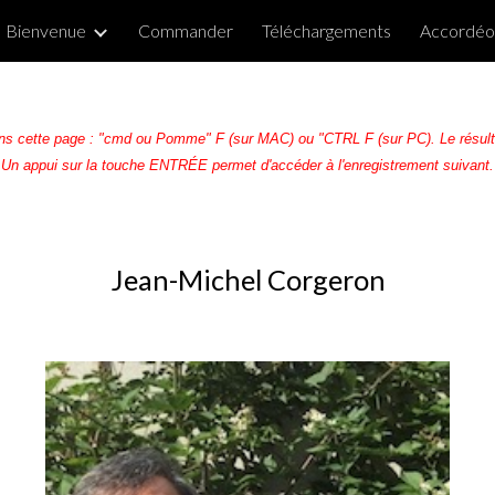
Bienvenue
Commander
Téléchargements
Accordéon
ip to main content
Skip to navigat
ns cette page : "cmd ou Pomme" F (sur MAC) ou "CTRL F (sur PC). Le résultat
Un appui sur la touche ENTRÉE permet d'accéder à l'enregistrement suivant.
Jean-Michel Corgeron