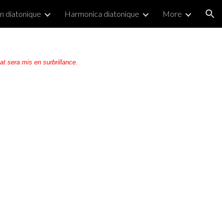
 diatonique
Harmonica diatonique
More
ion
 sera mis en surbrillance.