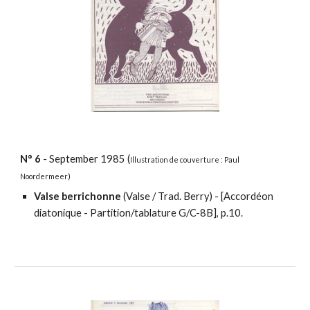
N°
6
-
September
198
5
(
Illustration
de couverture : Paul
Noordermeer)
Valse berrichonne
(Valse / Trad. Berry) - [
Accordéon
diatonique - Partition/tablature
G/C-8B], p.10.