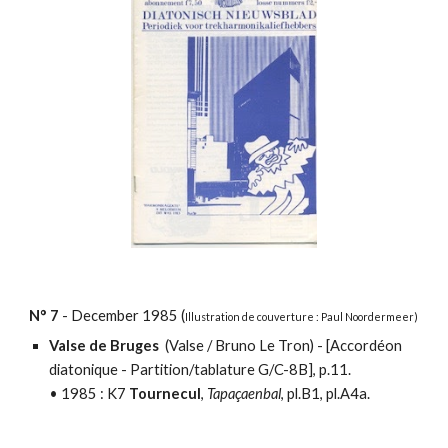
N°
7
- December
198
5
(
Illustration
de couverture : Paul Noordermeer)
Valse de Bruges
(Valse / Bruno Le Tron) - [
Accordéon
diatonique - Partition/tablature
G/C-8B], p.11.
•
1985 : K7
Tournecul
,
Tapaçaenbal
, pl.B1, pl.A4a.