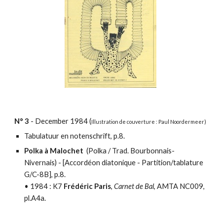
N°
3
-
December
1984
(
Illustration
de couverture : Paul Noordermeer)
Tabulatuur en notenschrift, p.8.
Polka à Malochet
(Polka / Trad. Bourbonnais-
Nivernais) - [
Accordéon diatonique - Partition/tablature
G/C-8B], p.8.
•
1984 : K7
Frédéric Paris
,
Carnet de Bal
, AMTA NC009,
pl.A4a.