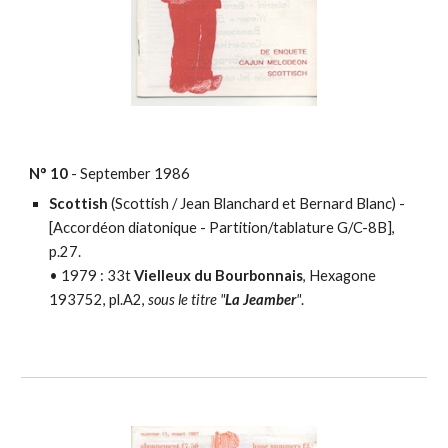
N° 10
-
September
198
6
Scottish
(Scottish / Jean Blanchard et Bernard Blanc) -
[
Accordéon diatonique - Partition/tablature
G/C-8B],
p.27.
•
1979 :
33t
Vielleux du Bourbonnais
, Hexagone
193752, pl.A2,
sous le titre "
La
Jeamber
"
.