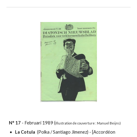
N°
17
-
Februari
198
9
(
Illustration
de couverture :
Manuel Beijns
)
La Cotula
(Polka / Santiago Jimenez) - [
Accordéon