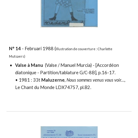
N°
14
-
Februari
198
8
(
Illustration
de couverture :
Charlotte
Mutsaers
)
Valse à Manu
(Valse / Manuel Murcia) - [
Accordéon
diatonique - Partition/tablature
G/C-8B]
, p.16-17.
•
1981 :
33t
Maluzerne
,
Nous sommes venus vous voir…,
Le Chant du Monde LDX74757, pl.B2.