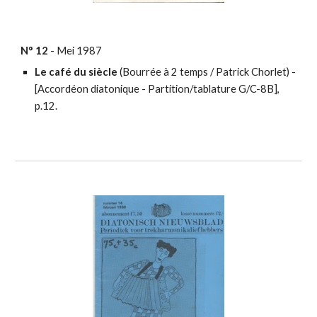
N°
12
-
Mei
198
7
Le café du siècle
(Bourrée à 2 temps / Patrick Chorlet) -
[
Accordéon diatonique - Partition/tablature
G/C-8B],
p.12.