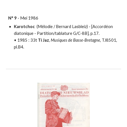
N°
9
-
Mei
198
6
Karotchoc
(Mélodie / Bernard Lasbleiz) - [
Accordéon
diatonique - Partition/tablature
G/C-8B], p.17.
•
1985 :
33t
Ti Jaz
,
Musiques de Basse-Bretagne
, TJ8501,
pl.B4.