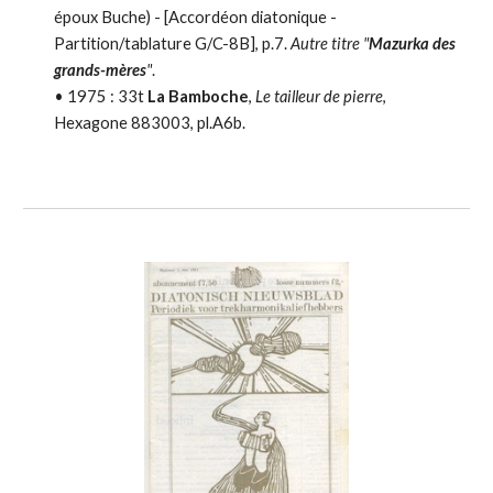
époux Buche) - [
Accordéon diatonique -
Partition/tablature
G/C-8B], p.7.
A
utre titre "
Mazurka des
grands-mères
"
.
•
1975 :
33t
La Bamboche
,
Le tailleur de pierre
,
Hexagone 883003, pl.A6b.