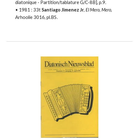
diatonique - Partition/tablature
G/C-8B], p.9.
•
1981 :
33t
Santiago Jimenez Jr
,
El Mero, Mero
,
Arhoolie 3016, pl.B5.