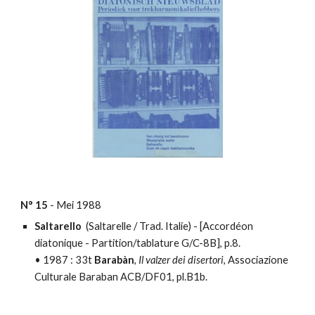
N°
15
-
Mei
198
8
Saltarello
(Saltarelle / Trad. Italie) - [
Accordéon
diatonique - Partition/tablature
G/C-8B], p.8.
•
1987 :
33t
Barabàn
,
Il valzer dei disertori
, Associazione
Culturale Baraban ACB/DF01, pl.B1b.