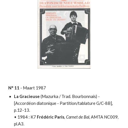
N°
11
-
Maart
198
7
La Gracieuse
(Mazurka / Trad. Bourbonnais) -
[
Accordéon diatonique - Partition/tablature
G/C-8B],
p.12-13.
•
1984 : K7
Frédéric Paris
,
Carnet de Bal
, AMTA NC009,
pl.A3.