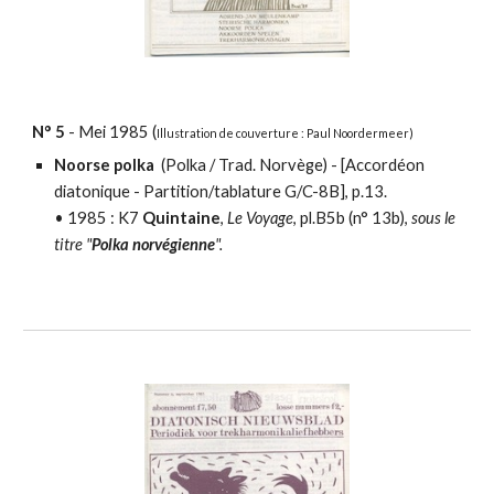
N°
5
-
Mei
198
5
(
Illustration
de couverture : Paul Noordermeer)
Noorse polka
(Polka / Trad. Norvège) - [
Accordéon
diatonique - Partition/tablature
G/C-8B], p.13.
•
1985 : K7
Quintaine
,
Le Voyage
, pl.B5b (n° 13b),
sous le
titre "
Polka norvégienne
".